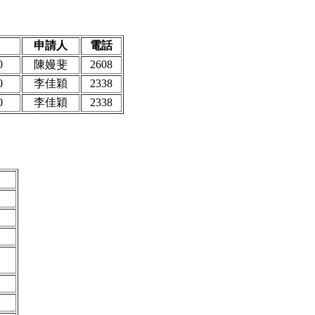
申請人
電話
0
陳嫚斐
2608
0
李佳穎
2338
0
李佳穎
2338